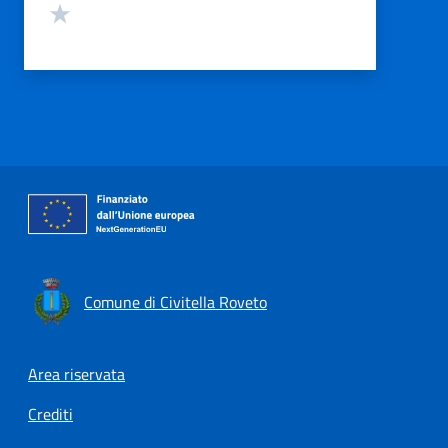
Valuta 1 stelle su 5
Comune di Civitella Roveto
Footer menu
Area riservata
Crediti