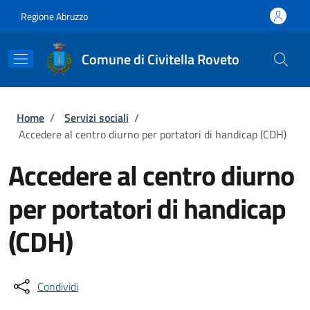
Salta al contenuto principale
Skip to footer content
Regione Abruzzo
Comune di Civitella Roveto
Briciole di pane
Home
/
Servizi sociali
/
Accedere al centro diurno per portatori di handicap (CDH)
Accedere al centro diurno
per portatori di handicap
(CDH)
Condividi