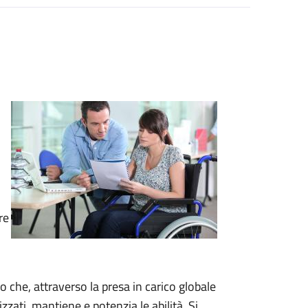
re
 che, attraverso la presa in carico globale
izzati, mantiene e potenzia le abilità. Si