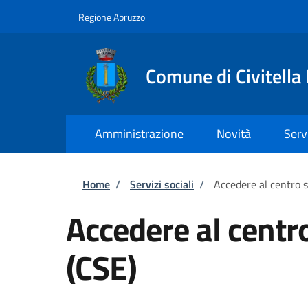
Salta al contenuto principale
Skip to footer content
Regione Abruzzo
Comune di Civitella
Amministrazione
Novità
Serv
Briciole di pane
Home
/
Servizi sociali
/
Accedere al centro s
Accedere al centr
(CSE)