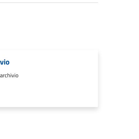
ivio
archivio