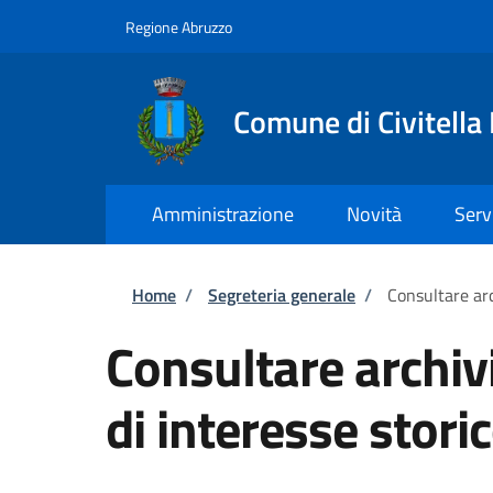
Salta al contenuto principale
Skip to footer content
Regione Abruzzo
Comune di Civitella
Amministrazione
Novità
Serv
Briciole di pane
Home
/
Segreteria generale
/
Consultare arc
Consultare archiv
di interesse stori