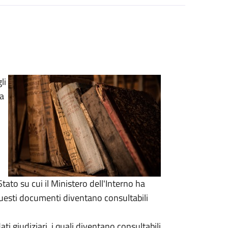
li
ca
Stato su cui il Ministero dell'Interno ha
esti documenti diventano consultabili
i giudiziari, i quali diventano consultabili