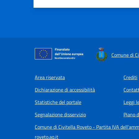
Comune di Ci
Footer menu
Area riservata
Crediti
Dichiarazione di accessibilità
Contatt
Statistiche del portale
Leggi l
Segnalazione disservizio
Piano d
Comune di Civitella Roveto - Partita IVA dell'a
roveto.aq.it