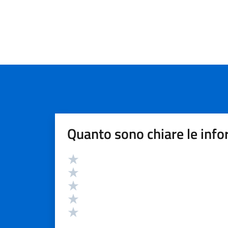
Quanto sono chiare le info
Valutazione
Valuta 5 stelle su 5
Valuta 4 stelle su 5
Valuta 3 stelle su 5
Valuta 2 stelle su 5
Valuta 1 stelle su 5