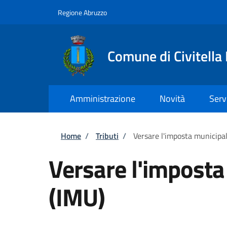
Salta al contenuto principale
Skip to footer content
Regione Abruzzo
Comune di Civitella
Amministrazione
Novità
Serv
Briciole di pane
Home
/
Tributi
/
Versare l'imposta municipal
Versare l'imposta
(IMU)