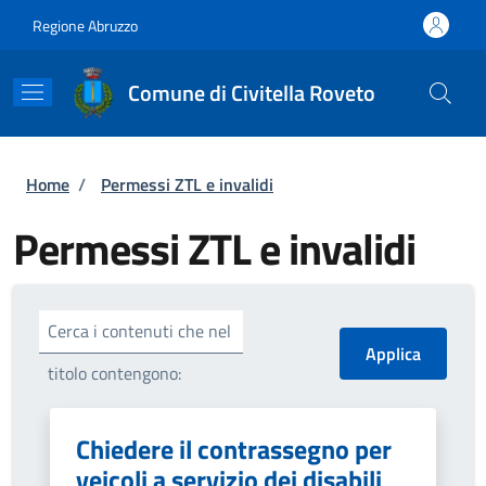
Salta al contenuto principale
Skip to footer content
Regione Abruzzo
Comune di Civitella Roveto
Briciole di pane
Home
/
Permessi ZTL e invalidi
Permessi ZTL e invalidi
Cerca i contenuti che nel
titolo contengono:
Chiedere il contrassegno per
veicoli a servizio dei disabili