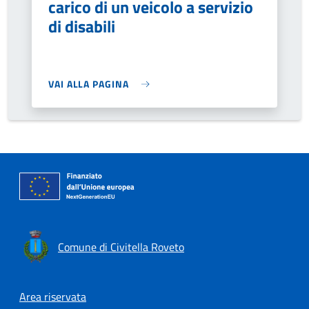
carico di un veicolo a servizio
di disabili
VAI ALLA PAGINA
Comune di Civitella Roveto
Footer menu
Area riservata