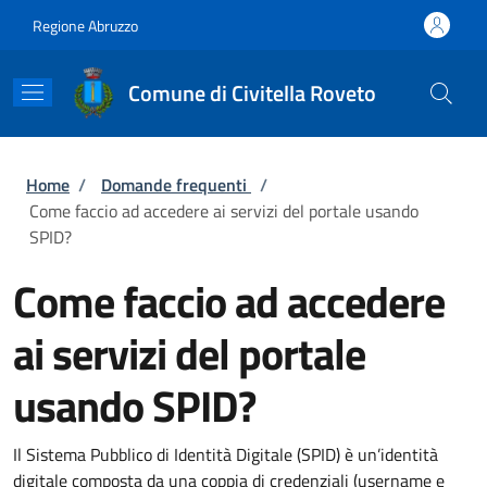
Salta al contenuto principale
Skip to footer content
Regione Abruzzo
Comune di Civitella Roveto
Briciole di pane
Home
/
Domande frequenti
/
Come faccio ad accedere ai servizi del portale usando
SPID?
Come faccio ad accedere
ai servizi del portale
usando SPID?
Il Sistema Pubblico di Identità Digitale (SPID) è un’identità
digitale composta da una coppia di credenziali (username e