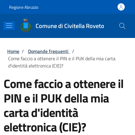
Salta al contenuto principale
Skip to footer content
Regione Abruzzo
Comune di Civitella Roveto
Briciole di pane
Home
/
Domande frequenti
/
Come faccio a ottenere il PIN e il PUK della mia carta
d'identità elettronica (CIE)?
Come faccio a ottenere il
PIN e il PUK della mia
carta d'identità
elettronica (CIE)?