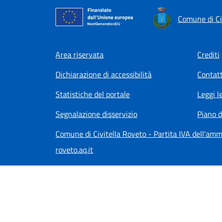
Comune di Ci
Footer menu
Area riservata
Crediti
Dichiarazione di accessibilità
Contatt
Statistiche del portale
Leggi l
Segnalazione disservizio
Piano d
Comune di Civitella Roveto - Partita IVA dell'a
roveto.aq.it