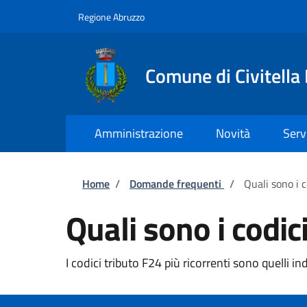
Salta al contenuto principale
Skip to footer content
Regione Abruzzo
Comune di Civitella
Amministrazione
Novità
Serv
Briciole di pane
Home
/
Domande frequenti
/
Quali sono i c
Quali sono i codic
I codici tributo F24 più ricorrenti sono quelli in