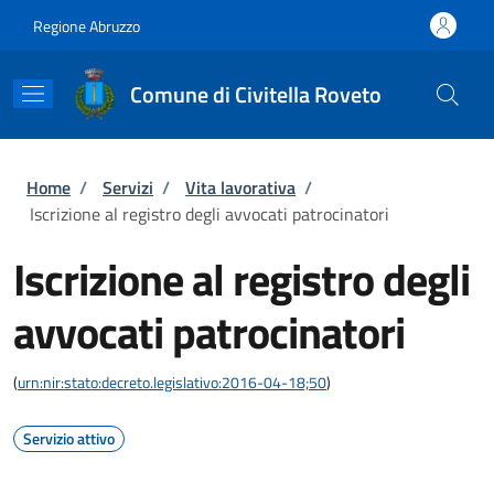
Salta al contenuto principale
Skip to footer content
Regione Abruzzo
Comune di Civitella Roveto
Briciole di pane
Home
/
Servizi
/
Vita lavorativa
/
Iscrizione al registro degli avvocati patrocinatori
Iscrizione al registro degli
avvocati patrocinatori
(
urn:nir:stato:decreto.legislativo:2016-04-18;50
)
Servizio attivo