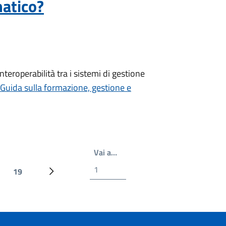
matico?
teroperabilità tra i sistemi di gestione
 Guida sulla formazione, gestione e
Write the page number you wan
Vai a…
19
Ultima pagina
Prossima pagina