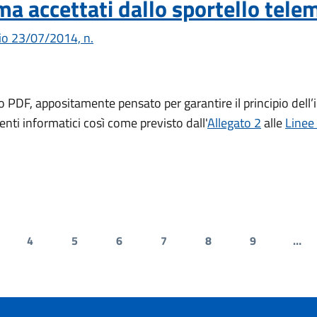
rma accettati dallo sportello tele
o 23/07/2014, n.
PDF, appositamente pensato per garantire il principio dell’in
ti informatici così come previsto dall'
Allegato 2
alle
Linee
4
5
6
7
8
9
…
gina
Pagina
Pagina
Pagina
Pagina
Pagina
Pagina