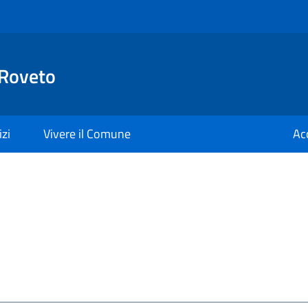
 Roveto
izi
Vivere il Comune
Ac