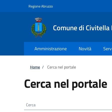
Salta al contenuto principale
Skip to footer content
Regione Abruzzo
Comune di Civitella
Amministrazione
Novità
Serv
Briciole di pane
Home
/
Cerca nel portale
Cerca nel portale
Cerca