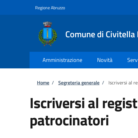
Salta al contenuto principale
Skip to footer content
Regione Abruzzo
Comune di Civitella
Amministrazione
Novità
Serv
Briciole di pane
Home
/
Segreteria generale
/
Iscriversi al r
Iscriversi al regis
patrocinatori