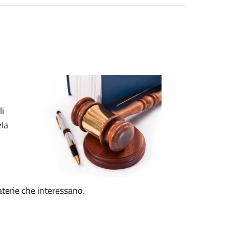
li
ela
terie che interessano.